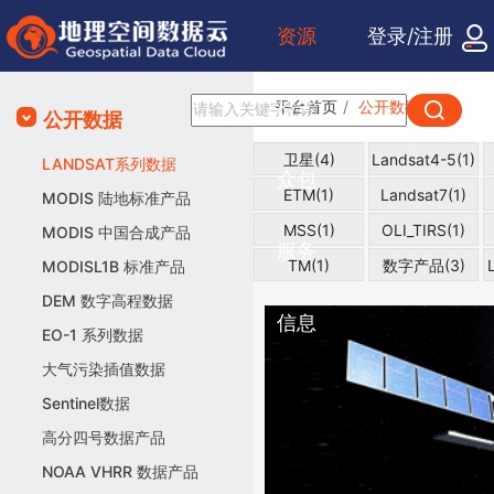
资源
登录/注册
检索
平台首页
公开数据
公开数据
卫星(4)
Landsat4-5(1)
LANDSAT系列数据
众包
ETM(1)
Landsat7(1)
MODIS 陆地标准产品
MSS(1)
OLI_TIRS(1)
MODIS 中国合成产品
服务
TM(1)
数字产品(3)
MODISL1B 标准产品
DEM 数字高程数据
信息
EO-1 系列数据
大气污染插值数据
Sentinel数据
高分四号数据产品
NOAA VHRR 数据产品