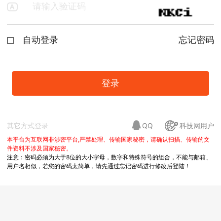
自动登录
忘记密码
其它方式登录
QQ
科技网用户
本平台为互联网非涉密平台,严禁处理、传输国家秘密，请确认扫描、传输的文
件资料不涉及国家秘密。
注意：密码必须为大于8位的大小字母，数字和特殊符号的组合，不能与邮箱、
用户名相似，若您的密码太简单，请先通过忘记密码进行修改后登陆！