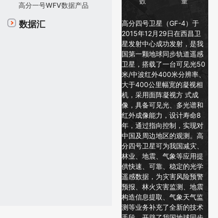
数
量
高分一号WFV数据产品
高分四号卫星（GF-4）于
数据汇
2015年12月29日在西昌卫
星发射中心成功发射，是我
国第一颗地球同步轨道遥感
卫星，搭载了一台可见光50
米/中波红外400米分辨率、
大于400公里幅宽的凝视相
机，采用面阵凝视方 式成
像，具备可见光、多光谱和
红外成像能力，设计寿命8
年，通过指向控制，实现对
中国及周边地区的观测。高
分四号卫星可为我国减灾、
林业、地震、气象等应用提
供快速、可靠、稳定的光学
遥感数据，为灾害风险预警
预报、林火灾害监测、地震
构造信息提取、气象天气监
测等业务补充了全新的技术
手段，开辟了我国地球同步