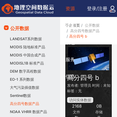
资源
登录/注册
检索
平台首页
公开数据
公开数据
高分四号数据产品
高分四号 b
LANDSAT系列数据
众包
MODIS 陆地标准产品
MODIS 中国合成产品
服务
MODISL1B 标准产品
DEM 数字高程数据
信息
高分四号 b
EO-1 系列数据
发布者:
管理员
时间：未知
大气污染插值数据
标签：无
Sentinel数据
访问实体数据
高分四号数据产品
2168
0B
NOAA VHRR 数据产品
文件
存储