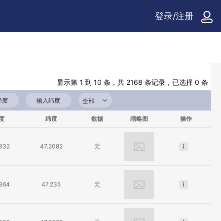
登录/注册
显示第 1 到 10 条，共 2168 条记录，已选择 0 条
度
纬度
数据
缩略图
操作
.332
47.2082
无
.364
47.235
无