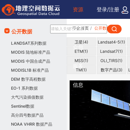
资源
登录/注册
检索
平台首页
公开数据
公开数据
卫星(4)
Landsat4-5(1)
LANDSAT系列数据
众包
ETM(1)
Landsat7(1)
MODIS 陆地标准产品
MSS(1)
OLI_TIRS(1)
MODIS 中国合成产品
服务
TM(1)
数字产品(3)
MODISL1B 标准产品
DEM 数字高程数据
信息
EO-1 系列数据
大气污染插值数据
Sentinel数据
高分四号数据产品
NOAA VHRR 数据产品