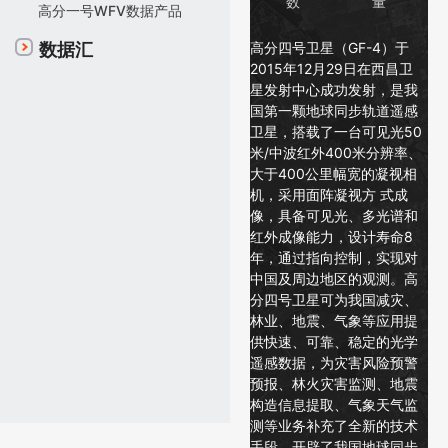
数
量
高分一号WFV数据产品
高分四号卫星（GF-4）于
数据汇
2015年12月29日在西昌卫
星发射中心成功发射，是我
国第一颗地球同步轨道遥感
卫星，搭载了一台可见光50
米/中波红外400米分辨率、
大于400公里幅宽的凝视相
机，采用面阵凝视方 式成
像，具备可见光、多光谱和
红外成像能力，设计寿命8
年，通过指向控制，实现对
中国及周边地区的观测。高
分四号卫星可为我国减灾、
林业、地震、气象等应用提
供快速、可靠、稳定的光学
遥感数据，为灾害风险预警
预报、林火灾害监测、地震
构造信息提取、气象天气监
测等业务补充了全新的技术
手段，开辟了我国地球同步