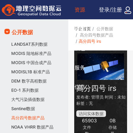
资源
登录/注册
检索
平台首页
公开数据
公开数据
高分四号数据产品
高分四号 irs
LANDSAT系列数据
众包
MODIS 陆地标准产品
MODIS 中国合成产品
服务
MODISL1B 标准产品
DEM 数字高程数据
信息
高分四号 irs
EO-1 系列数据
发布者:
管理员
时间：未知
大气污染插值数据
标签：无
Sentinel数据
访问实体数据
高分四号数据产品
65903
0B
NOAA VHRR 数据产品
文件
存储