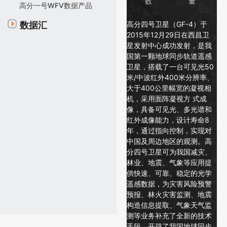
数
量
高分一号WFV数据产品
高分四号卫星（GF-4）于
数据汇
2015年12月29日在西昌卫
星发射中心成功发射，是我
国第一颗地球同步轨道遥感
卫星，搭载了一台可见光50
米/中波红外400米分辨率、
大于400公里幅宽的凝视相
机，采用面阵凝视方 式成
像，具备可见光、多光谱和
红外成像能力，设计寿命8
年，通过指向控制，实现对
中国及周边地区的观测。高
分四号卫星可为我国减灾、
林业、地震、气象等应用提
供快速、可靠、稳定的光学
遥感数据，为灾害风险预警
预报、林火灾害监测、地震
构造信息提取、气象天气监
测等业务补充了全新的技术
手段，开辟了我国地球同步