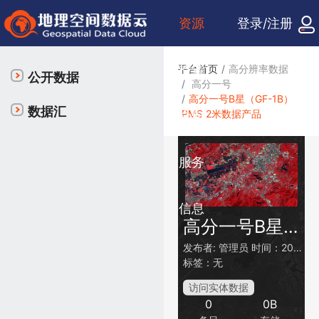
资源
登录/注册
检索
平台首页
高分辨率数据
公开数据
高分一号
高分一号B星（GF-1B）
数据汇
PMS 2米数据产品
众包
服务
信息
高分一号B星（GF-1B）PMS 2米数据产品
发布者:
管理员
时间：2018-03-31
标签：无
访问实体数据
0
0B