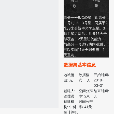
条目
存储
数
量
高分一号B/C/D星（即高分
一号1、2、3号星）同属于2
米/8米分辨率光学卫星。3
颗卫星组网后，具备15天全
球覆盖、2天重访的能力，
与高分一号进行协同观测，
可以实现11天全球覆盖、1
天重访。
数据集基本信息
地域范
数据格
开始时间:
围:
无
式：
无
2018-
03-31
创建人:
空间分辩
结束时间:
管理员
率:
2米
无
创建机
时间分辨
构:
中科
率:
41天
院计算机