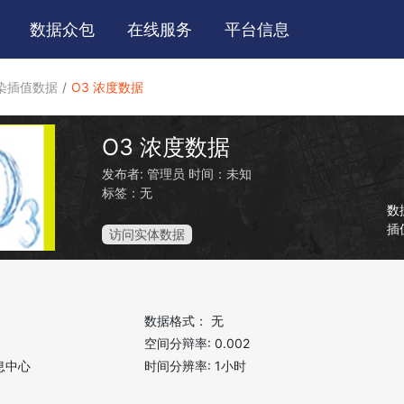
数据
众包
在线
服务
平台
信息
染插值数据
O3 浓度数据
O3 浓度数据
发布者:
管理员
时间：未知
标签：无
数
插
访问实体数据
数据格式：
无
空间分辩率:
0.002
息中心
时间分辨率:
1小时