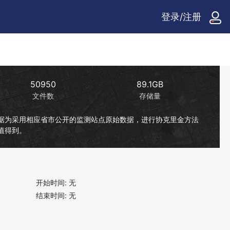
登录/注册
50950
89.1GB
文件数
存储量
据为采用相应省市公开的监测站点原始数据，进行协克里金方法
值得到。
开始时间:
无
结束时间:
无