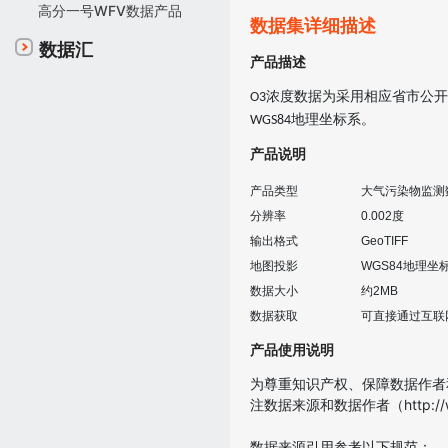
高分一号WFV数据产品
数据集详细描述
数据汇
产品描述
数据为采用相应省市公开
O3浓度
地理坐标系。
WGS84
产品说明
产品类型
大气污染物监测
分辨率
0.002
度
输出格式
GeoTIFF
地图投影
WGS84
地理坐
数据大小
约
2MB
数据获取
可直接通过互联
产品使用说明
为尊重知识产权、保障数据作者
注数据来源和数据作者（http:/
数据来源引用参考以下规范：