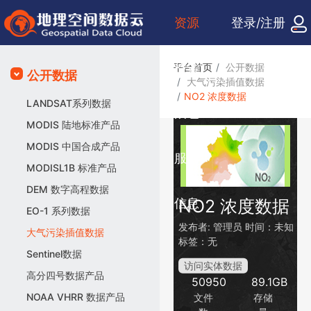
资源
登录/注册
检索
平台首页
公开数据
公开数据
大气污染插值数据
NO2 浓度数据
LANDSAT系列数据
众包
MODIS 陆地标准产品
MODIS 中国合成产品
服务
MODISL1B 标准产品
DEM 数字高程数据
信息
NO2 浓度数据
EO-1 系列数据
发布者:
管理员
时间：未知
大气污染插值数据
标签：无
Sentinel数据
访问实体数据
高分四号数据产品
50950
89.1GB
NOAA VHRR 数据产品
文件
存储