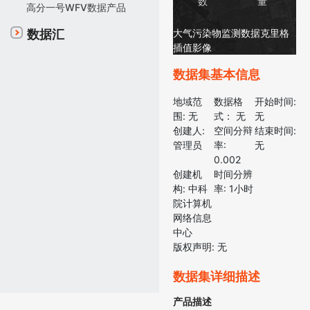
数
量
高分一号WFV数据产品
大气污染物监测数据克里格
数据汇
插值影像
数据集基本信息
地域范
数据格
开始时间:
围:
无
式：
无
无
创建人:
空间分辩
结束时间:
管理员
率:
无
0.002
创建机
时间分辨
构:
中科
率:
1小时
院计算机
网络信息
中心
版权声明:
无
数据集详细描述
产品描述