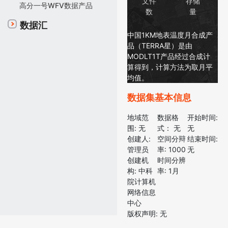
文件
存储
高分一号WFV数据产品
数
量
数据汇
中国1KM地表温度月合成产
品（TERRA星）是由
MODLT1T产品经过合成计
算得到，计算方法为取月平
均值。
数据集基本信息
地域范
数据格
开始时间:
围:
无
式：
无
无
创建人:
空间分辩
结束时间:
管理员
率:
1000
无
创建机
时间分辨
构:
中科
率:
1月
院计算机
网络信息
中心
版权声明:
无