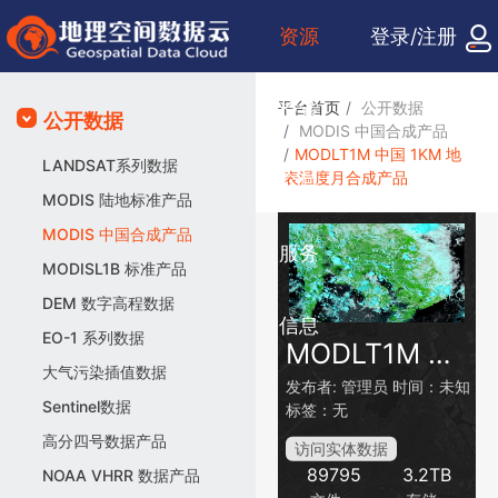
资源
登录/注册
检索
平台首页
公开数据
公开数据
MODIS 中国合成产品
MODLT1M 中国 1KM 地
LANDSAT系列数据
表温度月合成产品
众包
MODIS 陆地标准产品
MODIS 中国合成产品
服务
MODISL1B 标准产品
DEM 数字高程数据
信息
EO-1 系列数据
MODLT1M 中国 1KM 地表温度月合成产品
大气污染插值数据
发布者:
管理员
时间：未知
Sentinel数据
标签：无
高分四号数据产品
访问实体数据
89795
3.2TB
NOAA VHRR 数据产品