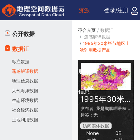
资源
登录/注册
检索
平台首页
数据汇
公开数据
遥感解译数据
1995年30米毕节地区土
数据汇
地利用数据产品
众包
标注数据
服务
遥感解译数据
地理信息数据
大气海洋数据
信息
1995年30米毕节地区土地利用数据产品
生态环境数据
发布者:
我是鹏鹏啊最棒
时间
社会经济数据
标签：无
土地利用数据
访问实体数据
None
0B