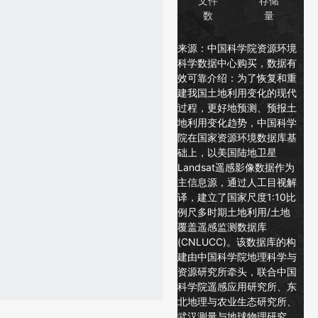
文件
存储
数
量
来源：中国科学院资源环境
科学数据中心购买，数据有
效可靠介绍： 为了恢复和重
建我国土地利用变化的现代
过程，更好地预测、预报土
地利用变化趋势，中国科学
院在国家资源环境数据库基
础上，以美国陆地卫星
Landsat遥感影像数据作为
主信息源，通过人工目视解
译，建立了国家尺度1:10比
例尺多时期土地利用/土地
覆盖遥感监测数据库
(CNLUCC)。该数据库的构
建由中国科学院地理科学与
资源研究所牵头，联合中国
科学院遥感应用研究所、东
北地理与农业生态研究所、
武汉测量与地球物理研究