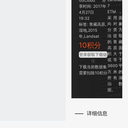
GSCloud
分
7
享时间:
2017年
ETM，
4月27日
采用面
19:32
向对象
标签:
青藏高原,
分类方
湿地,2015
法提取
年,Landsat
的青藏
10积分
高原面
积大于
登录获取下载链
或等于
接
3600平
下载当前数据集
方米的
需要扣除10积分
所有湖
泊数
据。
详细信息