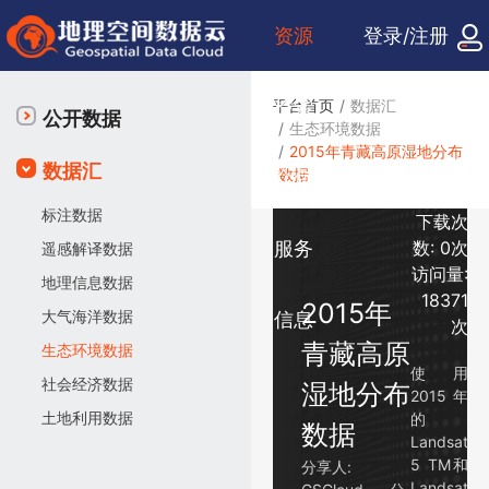
资源
登录/注册
检索
平台首页
数据汇
公开数据
生态环境数据
2015年青藏高原湿地分布
数据汇
数据
众包
标注数据
下载次
服务
数:
0次
遥感解译数据
访问量:
地理信息数据
18371
2015年
大气海洋数据
信息
次
青藏高原
生态环境数据
使用
社会经济数据
湿地分布
2015年
土地利用数据
的
数据
Landsat
5 TM和
分享人:
Landsat