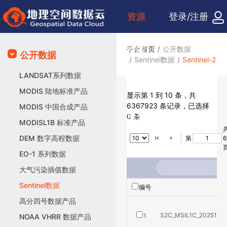
资源
登录/注册
检索
平台首页
公开数据
公开数据
Sentinel数据
Sentinel-2
LANDSAT系列数据
众包
MODIS 陆地标准产品
显示第 1 到 10 条，共
6367923 条记录，已选择
MODIS 中国合成产品
服务
0 条
MODISL1B 标准产品
DEM 数字高程数据
第
6
信息
EO-1 系列数据
大气污染插值数据
Sentinel数据
编号
高分四号数据产品
S2C_MSIL1C_2025112
1
NOAA VHRR 数据产品