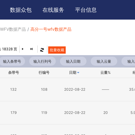
数据
众包
在线
服务
平台
信息
WFV数据产品
高分一号wfv数据产品
 18328 页
批量收藏
条带号
行编号
日期
云量%
132
108
2022-08-22
——
35
179
119
2022-08-22
20
5.