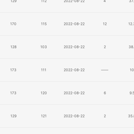
129
112
2022-08-22
4
37
170
115
2022-08-22
12
12
128
103
2022-08-22
2
38
173
111
2022-08-22
——
10
173
120
2022-08-22
6
9.
129
121
2022-08-22
2
35