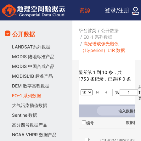
资源
登录/注册
检索
平台首页
公开数据
公开数据
EO-1 系列数据
高光谱成像光谱仪
LANDSAT系列数据
（Hyperion）L1R 数据
众包
MODIS 陆地标准产品
MODIS 中国合成产品
服务
显示第 1 到 10 条，共
MODISL1B 标准产品
1753 条记录，已选择 0 条
DEM 数字高程数据
信息
第
1
EO-1 系列数据
大气污染插值数据
Sentinel数据
数据标识
编号
高分四号数据产品
NOAA VHRR 数据产品
EO1H00418620143411
1