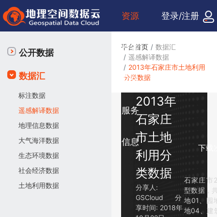
资源
登录/注册
检索
平台首页
数据汇
公开数据
遥感解译数据
2013年石家庄市土地利用
数据汇
分类数据
众包
标注数据
2013年
服务
遥感解译数据
石家庄
地理信息数据
市土地
大气海洋数据
信息
下载
利用分
生态环境数据
类数据
社会经济数据
石家庄市2
土地利用数据
分享人:
型数据，
GSCloud
分
地01、园
享时间:
2018年
地04、建