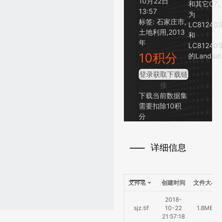
10月22日
和其它07
13:57
为
标签:
石家庄市,
LC81240
土地利用,2013
和
年
LC81240
10积分
的Lands
登录获取下载链
接
下载当前数据集
需要扣除10积
分
详细信息
文件名
创建时间
文件大小
2018-
sjz.tif
10-22
1.8MB
21:57:18